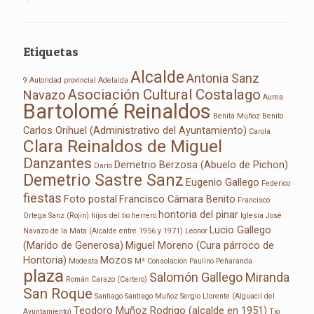
Etiquetas
Alcalde
Antonia Sanz
9 Autoridad provincial
Adelaida
Asociación Cultural Costalago
Navazo
Aurea
Bartolomé Reinaldos
Benita Muñoz
Benito
Carlos Orihuel (Administrativo del Ayuntamiento)
Carola
Clara Reinaldos de Miguel
Danzantes
Demetrio Berzosa (Abuelo de Pichon)
Dario
Demetrio Sastre Sanz
Eugenio Gallego
Federico
fiestas
Foto postal
Francisco Cámara Benito
Francisco
hontoria del pinar
Ortega Sanz (Rojin)
hijos del tio herrero
Iglesia
José
Lucio Gallego
Navazo de la Mata (Alcalde entre 1956 y 1971)
Leonor
(Marido de Generosa)
Miguel Moreno (Cura párroco de
Hontoria)
Mozos
Modesta
Mª Consolacion
Paulino Peñaranda
plaza
Salomón Gallego Miranda
Román Carazo (Cartero)
San Roque
Santiago
Santiago Muñoz
Sergio Llorente (Alguacil del
Teodoro Muñoz Rodrigo (alcalde en 1951)
Ayuntamiento)
Tio