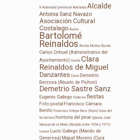
Alcalde
9 Autoridad provincial
Adelaida
Antonia Sanz Navazo
Asociación Cultural
Costalago
Aurea
Bartolomé
Reinaldos
Benita Muñoz
Benito
Carlos Orihuel (Administrativo del
Clara
Ayuntamiento)
Carola
Reinaldos de Miguel
Danzantes
Demetrio
Dario
Berzosa (Abuelo de Pichon)
Demetrio Sastre Sanz
fiestas
Eugenio Gallego
Federico
Foto postal
Francisco Cámara
Benito
Francisco Ortega Sanz (Rojin)
hijos del
hontoria del pinar
tio herrero
Iglesia
José
Navazo de la Mata (Alcalde entre 1956 y 1971)
Lucio Gallego (Marido de
Leonor
Generosa)
Miguel Moreno (Cura