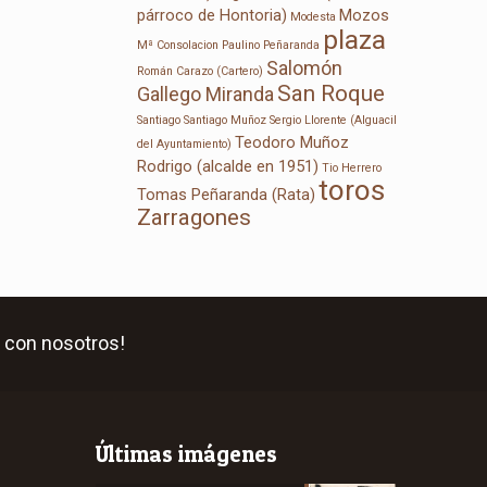
párroco de Hontoria)
Mozos
Modesta
plaza
Mª Consolacion
Paulino Peñaranda
Salomón
Román Carazo (Cartero)
San Roque
Gallego Miranda
Santiago
Santiago Muñoz
Sergio Llorente (Alguacil
Teodoro Muñoz
del Ayuntamiento)
Rodrigo (alcalde en 1951)
Tio Herrero
toros
Tomas Peñaranda (Rata)
Zarragones
 con nosotros!
Últimas imágenes