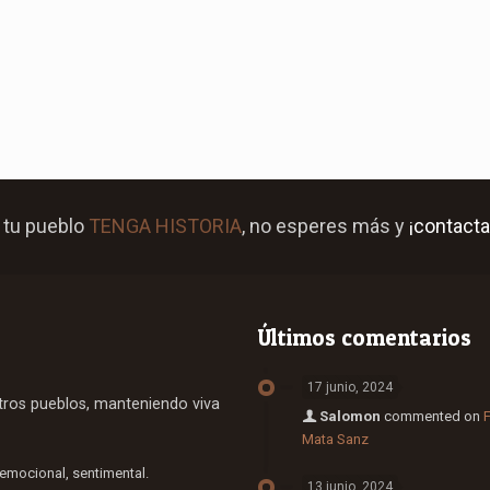
 tu pueblo
TENGA HISTORIA
, no esperes más y
¡contacta
Últimos comentarios
17 junio, 2024
stros pueblos, manteniendo viva
Salomon
commented on
F
Mata Sanz
 emocional, sentimental.
13 junio, 2024