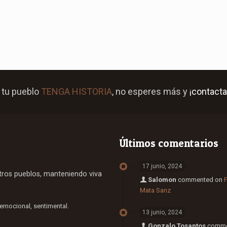
 tu pueblo
TENGA HISTORIA
, no esperes más y
¡contacta
Últimos comentarios
17 junio, 2024
stros pueblos, manteniendo viva
Salomon
commented on
F
Mata Sanz
 emocional, sentimental.
13 junio, 2024
Gonzalo Tosantos
comme